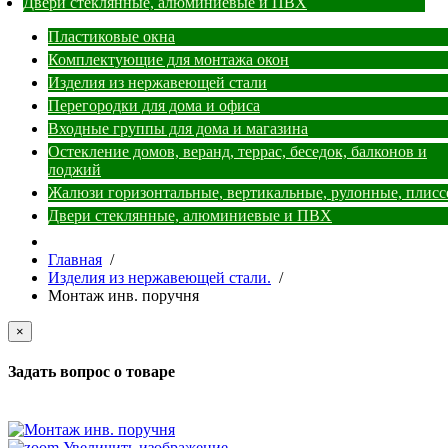
Двери стеклянные, алюминиевые и ПВХ
Пластиковые окна
Комплектующие для монтажа окон
Изделия из нержавеющей стали
Перегородки для дома и офиса
Входные группы для дома и магазина
Остекление домов, веранд, террас, беседок, балконов и
лоджий
Жалюзи горизонтальные, вертикальные, рулонные, плиссе
Двери стеклянные, алюминиевые и ПВХ
Главная
/
Изделия из нержавеющей стали.
/
Монтаж инв. поручня
×
Задать вопрос о товаре
Увеличить изображение