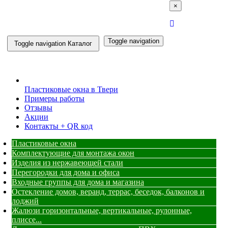
×
Toggle navigation
Toggle navigation
Каталог
Пластиковые окна в Твери
Примеры работы
Отзывы
Акции
Контакты + QR код
Пластиковые окна
Комплектующие для монтажа окон
Изделия из нержавеющей стали
Перегородки для дома и офиса
Входные группы для дома и магазина
Остекление домов, веранд, террас, беседок, балконов и
лоджий
Жалюзи горизонтальные, вертикальные, рулонные,
плиссе...