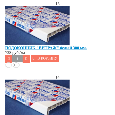
13
ПОДОКОННИК "ВИТРАЖ" белый 300 мм.
738
руб./м.п.
В КОРЗИНУ
14