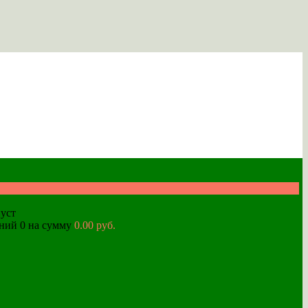
уст
аний
0
на сумму
0.00 руб.