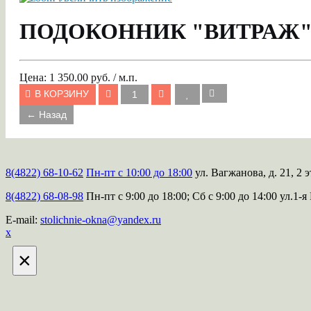
ПОДОКОННИК "ВИТРАЖ" б
Цена:
1 350.00 руб. / м.п.
В КОРЗИНУ
8(4822) 68-10-62
Пн-пт с 10:00 до 18:00
ул. Вагжанова, д. 21, 2 э
8(4822) 68-08-98
Пн-пт с 9:00 до 18:00; Сб с 9:00 до 14:00
ул.1-я
E-mail:
stolichnie-okna@yandex.ru
х
×