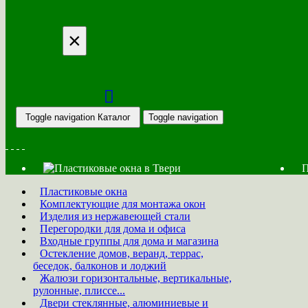
×
Toggle navigation
Каталог
Toggle navigation
П
Пластиковые окна
Комплектующие для монтажа окон
Изделия из нержавеющей стали
Перегородки для дома и офиса
Входные группы для дома и магазина
Остекление домов, веранд, террас,
беседок, балконов и лоджий
Жалюзи горизонтальные, вертикальные,
рулонные, плиссе...
Двери стеклянные, алюминиевые и