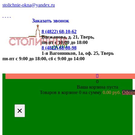
stolichnie-okna@yandex.ru
Заказать звонок
8 (4822)
68-10-62
Вагжанова, д. 21,
Тверь,
пн-пт с 10:00 до 18:00
8 (4822)
68-08-98
1-я Вагонников, 1а, оф. 25,
Тверь
пн-пт с 9:00 до 18:00, cб с 9:00 до 14:00
0
Ваша корзина пуста
Товаров в корзине
0
на сумму
0.00 руб.
Оформ
×